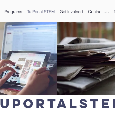
Programs
Tu Portal STEM
Get Involved
Contact Us
TuPortalSTE